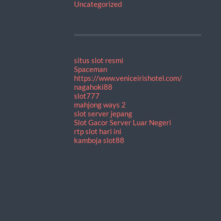
Uncategorized
situs slot resmi
Spaceman
https://www.veniceirishotel.com/
nagahoki88
slot777
mahjong ways 2
slot server jepang
Slot Gacor Server Luar Negeri
rtp slot hari ini
kamboja slot88