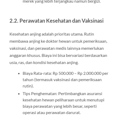
merek yang lebih terjangkau namun bergizi.
2.2. Perawatan Kesehatan dan Vaksinasi
Kesehatan anjing adalah prioritas utama. Rutin
membawa anjing ke dokter hewan untuk pemeriksaan,
vaksinasi, dan perawatan medis lainnya memerlukan
anggaran khusus. Biaya ini bisa bervariasi berdasarkan
usia, ras, dan kondisi kesehatan anjing.
Biaya Rata-rata: Rp 500.000 – Rp 2.000.000 per
tahun (termasuk vaksinasi dan pemeriksaan
rutin).
Tips Penghematan: Pertimbangkan asuransi
kesehatan hewan peliharaan untuk menutupi
biaya perawatan yang lebih besar, seperti
operasi atau perawatan darurat.