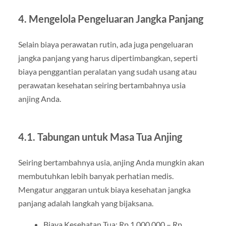
4. Mengelola Pengeluaran Jangka Panjang
Selain biaya perawatan rutin, ada juga pengeluaran
jangka panjang yang harus dipertimbangkan, seperti
biaya penggantian peralatan yang sudah usang atau
perawatan kesehatan seiring bertambahnya usia
anjing Anda.
4.1. Tabungan untuk Masa Tua Anjing
Seiring bertambahnya usia, anjing Anda mungkin akan
membutuhkan lebih banyak perhatian medis.
Mengatur anggaran untuk biaya kesehatan jangka
panjang adalah langkah yang bijaksana.
Biaya Kesehatan Tua: Rp 1.000.000 – Rp