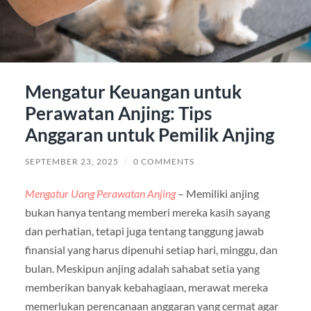
Mengatur Keuangan untuk
Perawatan Anjing: Tips
Anggaran untuk Pemilik Anjing
SEPTEMBER 23, 2025
/
0 COMMENTS
Mengatur Uang Perawatan Anjing
– Memiliki anjing
bukan hanya tentang memberi mereka kasih sayang
dan perhatian, tetapi juga tentang tanggung jawab
finansial yang harus dipenuhi setiap hari, minggu, dan
bulan. Meskipun anjing adalah sahabat setia yang
memberikan banyak kebahagiaan, merawat mereka
memerlukan perencanaan anggaran yang cermat agar