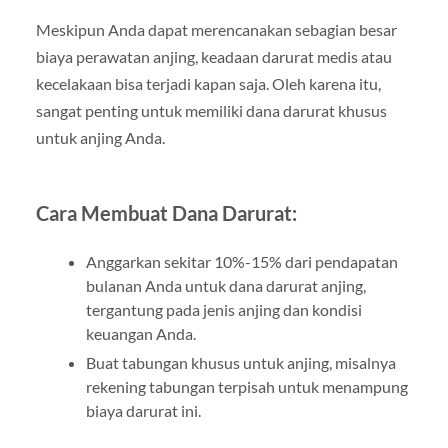
Meskipun Anda dapat merencanakan sebagian besar
biaya perawatan anjing, keadaan darurat medis atau
kecelakaan bisa terjadi kapan saja. Oleh karena itu,
sangat penting untuk memiliki dana darurat khusus
untuk anjing Anda.
Cara Membuat Dana Darurat:
Anggarkan sekitar 10%-15% dari pendapatan
bulanan Anda untuk dana darurat anjing,
tergantung pada jenis anjing dan kondisi
keuangan Anda.
Buat tabungan khusus untuk anjing, misalnya
rekening tabungan terpisah untuk menampung
biaya darurat ini.