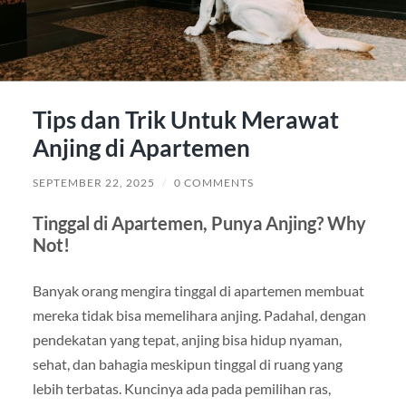
Tips dan Trik Untuk Merawat
Anjing di Apartemen
SEPTEMBER 22, 2025
/
0 COMMENTS
Tinggal di Apartemen, Punya Anjing? Why
Not!
Banyak orang mengira tinggal di apartemen membuat
mereka tidak bisa memelihara anjing. Padahal, dengan
pendekatan yang tepat, anjing bisa hidup nyaman,
sehat, dan bahagia meskipun tinggal di ruang yang
lebih terbatas. Kuncinya ada pada pemilihan ras,