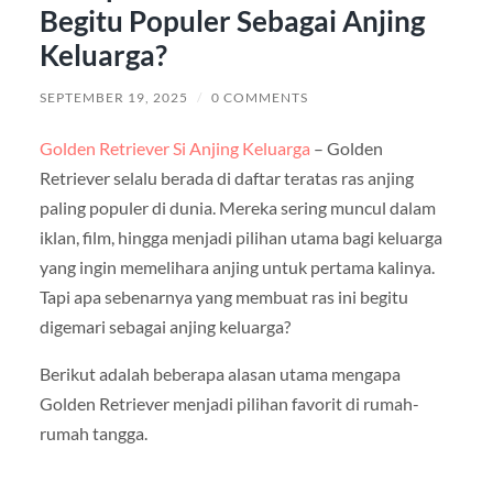
Begitu Populer Sebagai Anjing
Keluarga?
SEPTEMBER 19, 2025
/
0 COMMENTS
Golden Retriever Si Anjing Keluarga
– Golden
Retriever selalu berada di daftar teratas ras anjing
paling populer di dunia. Mereka sering muncul dalam
iklan, film, hingga menjadi pilihan utama bagi keluarga
yang ingin memelihara anjing untuk pertama kalinya.
Tapi apa sebenarnya yang membuat ras ini begitu
digemari sebagai anjing keluarga?
Berikut adalah beberapa alasan utama mengapa
Golden Retriever menjadi pilihan favorit di rumah-
rumah tangga.