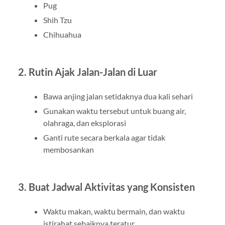
Pug
Shih Tzu
Chihuahua
2. Rutin Ajak Jalan-Jalan di Luar
Bawa anjing jalan setidaknya dua kali sehari
Gunakan waktu tersebut untuk buang air,
olahraga, dan eksplorasi
Ganti rute secara berkala agar tidak
membosankan
3. Buat Jadwal Aktivitas yang Konsisten
Waktu makan, waktu bermain, dan waktu
istirahat sebaiknya teratur