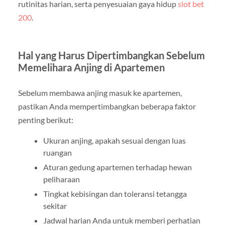
rutinitas harian, serta penyesuaian gaya hidup
slot bet
200
.
Hal yang Harus Dipertimbangkan Sebelum
Memelihara Anjing di Apartemen
Sebelum membawa anjing masuk ke apartemen,
pastikan Anda mempertimbangkan beberapa faktor
penting berikut:
Ukuran anjing, apakah sesuai dengan luas
ruangan
Aturan gedung apartemen terhadap hewan
peliharaan
Tingkat kebisingan dan toleransi tetangga
sekitar
Jadwal harian Anda untuk memberi perhatian